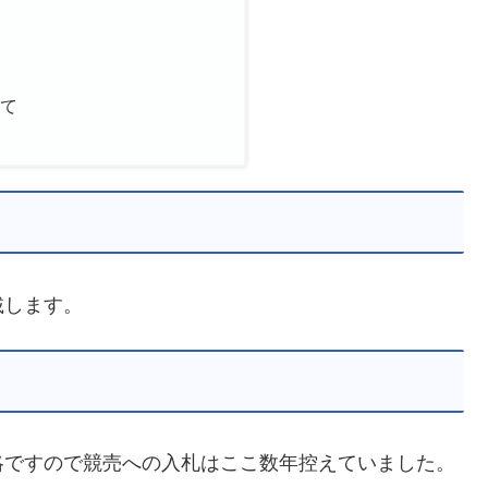
由
て
いて
載します。
略ですので競売への入札はここ数年控えていました。