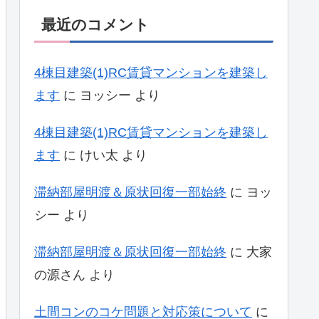
最近のコメント
4棟目建築(1)RC賃貸マンションを建築し
ます
に
ヨッシー
より
4棟目建築(1)RC賃貸マンションを建築し
ます
に
けい太
より
滞納部屋明渡＆原状回復一部始終
に
ヨッ
シー
より
滞納部屋明渡＆原状回復一部始終
に
大家
の源さん
より
土間コンのコケ問題と対応策について
に