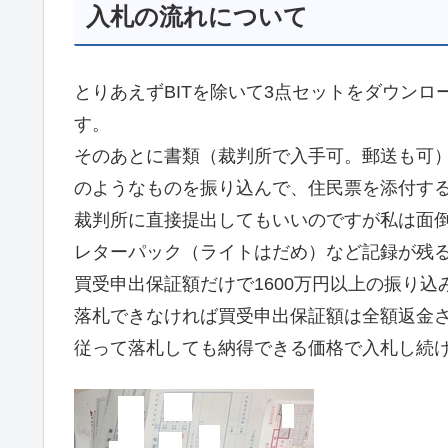
入札の流れについて
とりあえずBITを除いて3点セットをダウン
す。
そのあとに書類（裁判所で入手可。郵送も可
のようなものを振り込んで、住民票を添付す
裁判所に直接提出してもいいのですが私は面
レターパック（ライトはだめ）など記録が残
買受申出保証額だけで1600万円以上の振り込
落札できなければ買受申出保証額は全額返金
従って落札しても納得できる価格で入札し続