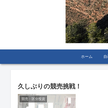
ホーム
自
久しぶりの競売挑戦！
競売・区分投資