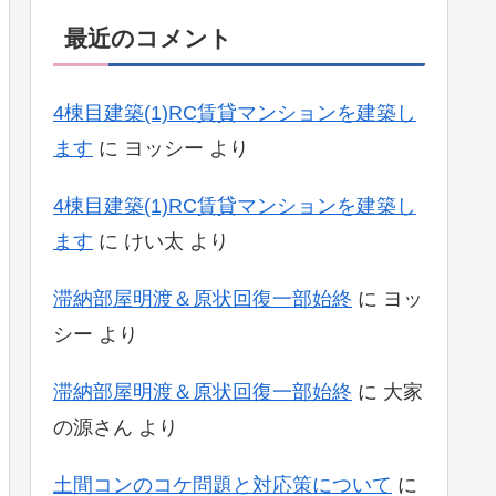
最近のコメント
4棟目建築(1)RC賃貸マンションを建築し
ます
に
ヨッシー
より
4棟目建築(1)RC賃貸マンションを建築し
ます
に
けい太
より
滞納部屋明渡＆原状回復一部始終
に
ヨッ
シー
より
滞納部屋明渡＆原状回復一部始終
に
大家
の源さん
より
土間コンのコケ問題と対応策について
に