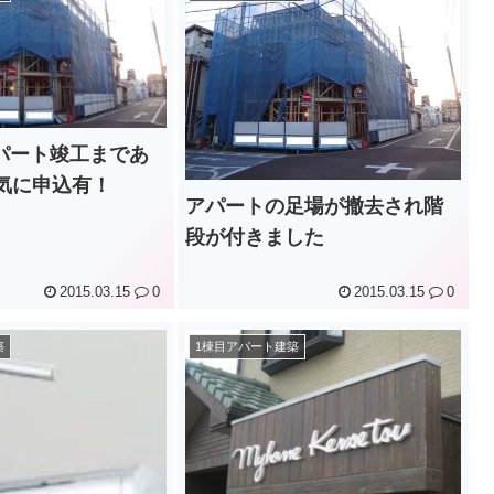
パート竣工まであ
一気に申込有！
アパートの足場が撤去され階
段が付きました
2015.03.15
0
2015.03.15
0
築
1棟目アパート建築