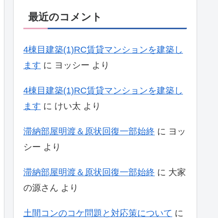
最近のコメント
4棟目建築(1)RC賃貸マンションを建築し
ます
に
ヨッシー
より
4棟目建築(1)RC賃貸マンションを建築し
ます
に
けい太
より
滞納部屋明渡＆原状回復一部始終
に
ヨッ
シー
より
滞納部屋明渡＆原状回復一部始終
に
大家
の源さん
より
土間コンのコケ問題と対応策について
に