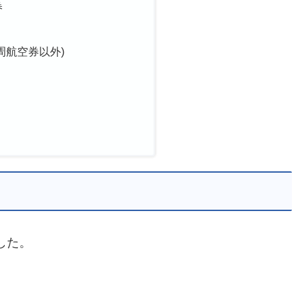
券
周航空券以外)
した。