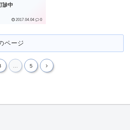
打診中
2017.04.04
0
のページ
次
3
…
5
へ