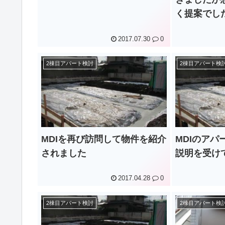
く提案でし
2017.07.30
0
2棟目アパート検討
2棟目アパート検
MDIを再び訪問して物件を紹介
MDIのア
されました
説明を受け
2017.04.28
0
2棟目アパート検討
2棟目アパート検