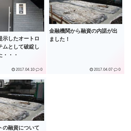
金融機関から融資の内諾が出
提示したオートロ
ました！
テムとして破綻し
た・・・
2017.04.10
0
2017.04.07
0
討
トの融資について