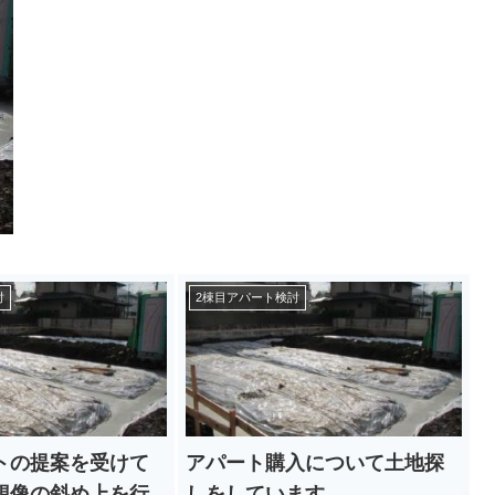
討
2棟目アパート検討
トの提案を受けて
アパート購入について土地探
想像の斜め上を行
しをしています