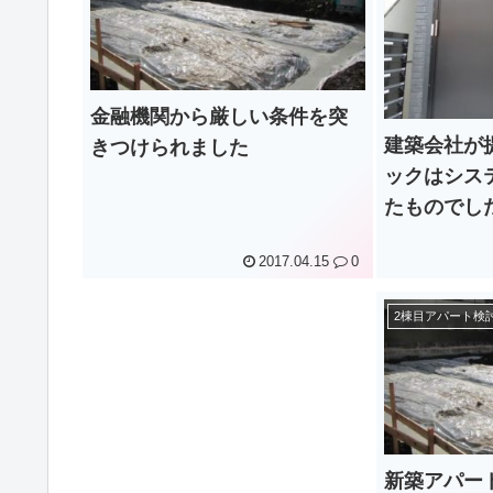
金融機関から厳しい条件を突
建築会社が
きつけられました
ックはシス
たものでし
2017.04.15
0
2棟目アパート検
新築アパー