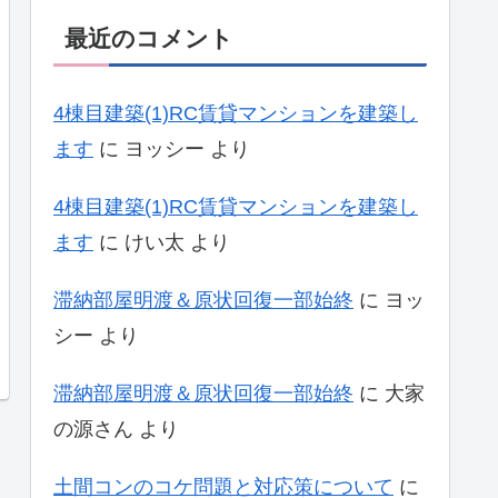
最近のコメント
4棟目建築(1)RC賃貸マンションを建築し
ます
に
ヨッシー
より
4棟目建築(1)RC賃貸マンションを建築し
ます
に
けい太
より
滞納部屋明渡＆原状回復一部始終
に
ヨッ
シー
より
滞納部屋明渡＆原状回復一部始終
に
大家
の源さん
より
土間コンのコケ問題と対応策について
に