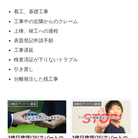
着工、基礎工事
工事中の近隣からのクレーム
上棟、竣工への過程
表題登記申請手順
工事遅延
検査済証が下りないトラブル
引き渡し
分離発注した残工事
3棟目アパート建築
3棟目アパート建築
3棟目建築(76)アパートの
3棟目建築(75)アパートの