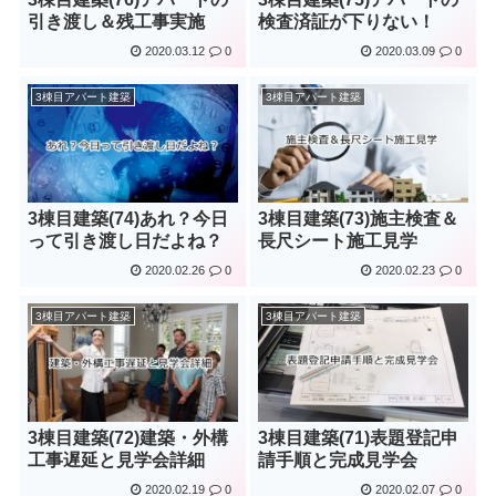
引き渡し＆残工事実施
検査済証が下りない！
2020.03.12
0
2020.03.09
0
3棟目アパート建築
3棟目アパート建築
3棟目建築(74)あれ？今日
3棟目建築(73)施主検査＆
って引き渡し日だよね？
長尺シート施工見学
2020.02.26
0
2020.02.23
0
3棟目アパート建築
3棟目アパート建築
3棟目建築(72)建築・外構
3棟目建築(71)表題登記申
工事遅延と見学会詳細
請手順と完成見学会
2020.02.19
0
2020.02.07
0