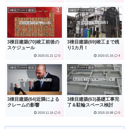
3棟目アパート建築
3棟目アパート建築
3棟目建築(70)竣工前後の
3棟目建築(69)竣工まで残
スケジュール
り1カ月！
2020.01.21
0
2020.01.16
4
3棟目アパート建築
3棟目アパート建築
3棟目建築(64)近隣による
3棟目建築(63)基礎工事完
クレームの影響
了＆駐輪スペース検討
2019.11.16
0
2019.10.08
0