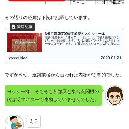
その辺りの経緯は下記に記載しています。
3棟目建築(70)竣工前後のスケジュール
概要 建築中の「3棟目アパート」について竣工前後のスケ
ジュールを記載します。 2月は相当バタバタしたスケジュ
ールになりそうです。 2月以降スケジュール 2月以降のス
ケジュールはこのような感じになっています。 完了検査
完了検査は2月11日を...
yossy.blog
2020.01.21
ですが今朝、建築業者から言われた内容が衝撃的でした。
ヨッシー様、そもそも各部屋と集合玄関機の
鍵は逆マスターで連動していませんでした。
え？