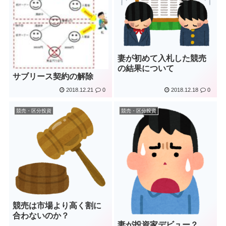
妻が初めて入札した競売
の結果について
サブリース契約の解除
2018.12.21
0
2018.12.18
0
競売・区分投資
競売・区分投資
競売は市場より高く割に
合わないのか？
妻が投資家デビュー？