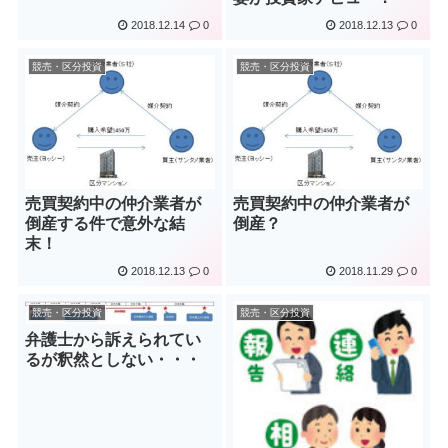
2018.12.14
0
2018.12.13
0
競売・区分投資
競売・区分投資
売買契約中の仲介業者が
売買契約中の仲介業者が
倒産する件で意外な結
倒産？
末！
2018.12.13
0
2018.11.29
0
競売・区分投資
競売・区分投資
弁護士から訴えられてい
るが釈然としない・・・