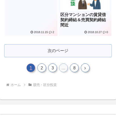
区分マンションの賃貸借
契約締結＆売買契約締結
間近
2018.11.15
2
2018.10.27
0
次のページ
1
次
2
3
…
8
へ
ホーム
競売・区分投資