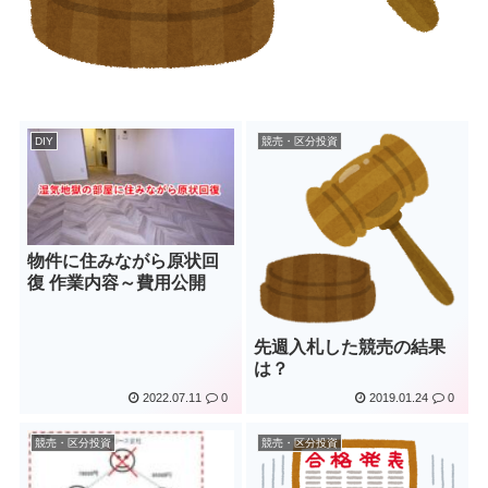
DIY
競売・区分投資
物件に住みながら原状回
復 作業内容～費用公開
先週入札した競売の結果
は？
2022.07.11
0
2019.01.24
0
競売・区分投資
競売・区分投資