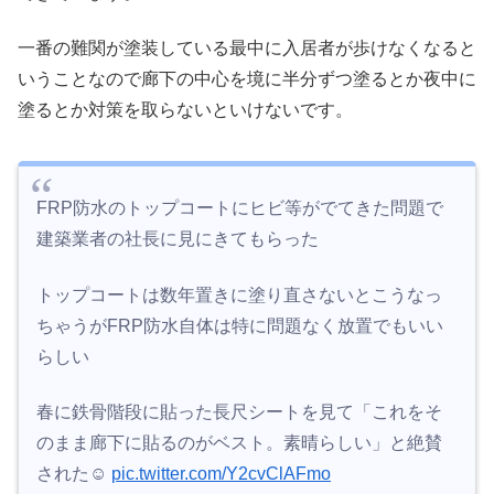
一番の難関が塗装している最中に入居者が歩けなくなると
いうことなので廊下の中心を境に半分ずつ塗るとか夜中に
塗るとか対策を取らないといけないです。
FRP防水のトップコートにヒビ等がでてきた問題で
建築業者の社長に見にきてもらった
トップコートは数年置きに塗り直さないとこうなっ
ちゃうがFRP防水自体は特に問題なく放置でもいい
らしい
春に鉄骨階段に貼った長尺シートを見て「これをそ
のまま廊下に貼るのがベスト。素晴らしい」と絶賛
された☺️
pic.twitter.com/Y2cvClAFmo