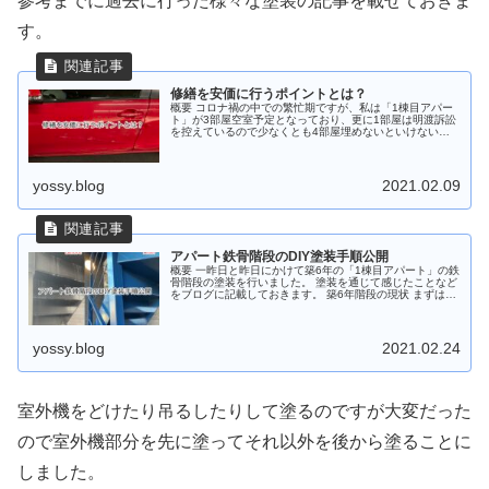
参考までに過去に行った様々な塗装の記事を載せておきま
す。
修繕を安価に行うポイントとは？
概要 コロナ禍の中での繁忙期ですが、私は「1棟目アパー
ト」が3部屋空室予定となっており、更に1部屋は明渡訴訟
を控えているので少なくとも4部屋埋めないといけないで
す。 そのためにも退去後は速やかに原状回復などを自ら行
う予定です。 更に鉄骨階段...
yossy.blog
2021.02.09
アパート鉄骨階段のDIY塗装手順公開
概要 一昨日と昨日にかけて築6年の「1棟目アパート」の鉄
骨階段の塗装を行いました。 塗装を通じて感じたことなど
をブログに記載しておきます。 築6年階段の現状 まずは現
状の鉄骨階段はこちらになります。 築6年と一応築浅なの
でパッと見はそこまで...
yossy.blog
2021.02.24
室外機をどけたり吊るしたりして塗るのですが大変だった
ので室外機部分を先に塗ってそれ以外を後から塗ることに
しました。