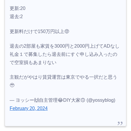
更新:20
退去:2
更新料だけで150万円以上🤑
退去の2部屋も家賃を3000円と2000円上げてADなし
礼金１で募集したら退去前にすぐ申し込み入ったの
で空室損もあまりない
主観だがやはり賃貸運営は東京でやる一択だと思う
🥹
— ヨッシー🙌自主管理😂DIY大家🙃 (@yossyblog)
February 20, 2024