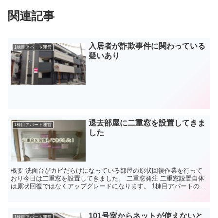
関連記事
入居者が詐欺事件に関わっている
1棟目アパート運営
疑いあり
退去部屋に二重窓を設置してきま
1棟目アパート運営
した
概要 洗面台がカビだらけになっている部屋の原状回復作業を行って
おり今日は二重窓を設置してきました。 二重窓発注 二重窓設置自体
は原状回復ではなくアップグレードになります。 1棟目アパートのそ
ばに計画道路が通る予定で現在は工事を行っています。...
101号室からネットが使えないと
1棟目アパート運営