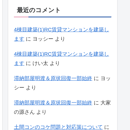
最近のコメント
4棟目建築(1)RC賃貸マンションを建築し
ます
に
ヨッシー
より
4棟目建築(1)RC賃貸マンションを建築し
ます
に
けい太
より
滞納部屋明渡＆原状回復一部始終
に
ヨッ
シー
より
滞納部屋明渡＆原状回復一部始終
に
大家
の源さん
より
土間コンのコケ問題と対応策について
に