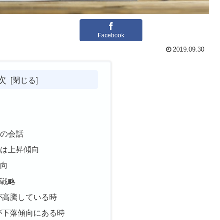
Facebook
2019.09.30
次
み
との会話
料は上昇傾向
傾向
の戦略
が高騰している時
が下落傾向にある時