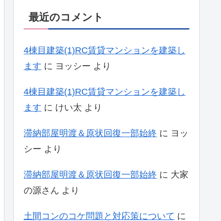
最近のコメント
4棟目建築(1)RC賃貸マンションを建築し
ます
に
ヨッシー
より
4棟目建築(1)RC賃貸マンションを建築し
ます
に
けい太
より
滞納部屋明渡＆原状回復一部始終
に
ヨッ
シー
より
滞納部屋明渡＆原状回復一部始終
に
大家
の源さん
より
土間コンのコケ問題と対応策について
に