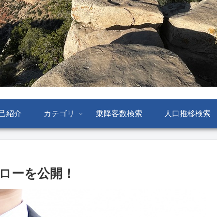
己紹介
カテゴリ
乗降客数検索
人口推移検索
ローを公開！