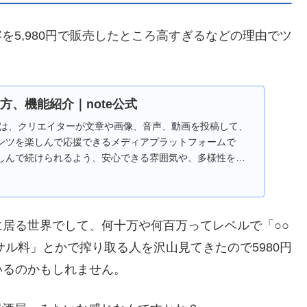
容を5,980円で販売したところ高すぎるなどの理由でツ
い方、機能紹介｜note公式
noteは、クリエイターが文章や画像、音声、動画を投稿して、
ンツを楽しんで応援できるメディアプラットフォームで
しんで続けられるよう、安心できる雰囲気や、多様性を大
の「街」のようなサービスでは、個人も、企業も、あらゆる
..
居る世界でして、何十万や何百万ってレベルで「○○
サル料」とかで搾り取る人を沢山見てきたので5980円
いるのかもしれません。