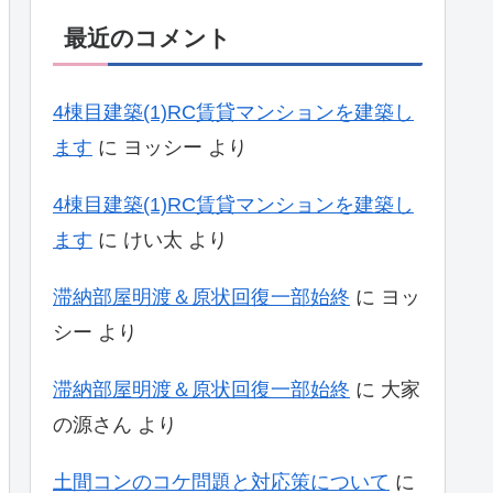
最近のコメント
4棟目建築(1)RC賃貸マンションを建築し
ます
に
ヨッシー
より
4棟目建築(1)RC賃貸マンションを建築し
ます
に
けい太
より
滞納部屋明渡＆原状回復一部始終
に
ヨッ
シー
より
滞納部屋明渡＆原状回復一部始終
に
大家
の源さん
より
土間コンのコケ問題と対応策について
に