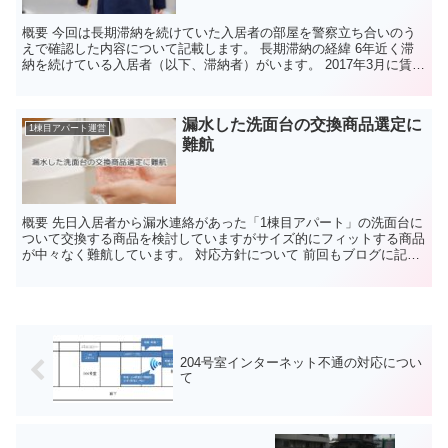
概要 今回は長期滞納を続けていた入居者の部屋を警察立ち合いのう
えで確認した内容について記載します。 長期滞納の経緯 6年近く滞
納を続けている入居者（以下、滞納者）がいます。 2017年3月に賃貸
借契約をしてその年の7月分の賃料から今日に至る...
漏水した洗面台の交換商品選定に
1棟目アパート運営
難航
概要 先日入居者から漏水連絡があった「1棟目アパート」の洗面台に
ついて交換する商品を検討していますがサイズ的にフィットする商品
が中々なく難航しています。 対応方針について 前回もブログに記載
しましたが現時点では既製品に交換する方向で考えてい...
204号室インターネット不通の対応につい
て