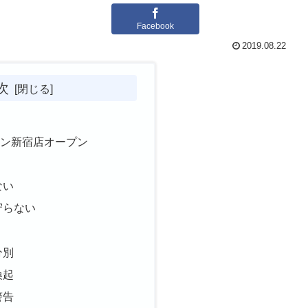
Facebook
2019.08.22
次
トン新宿店オープン
題
ない
守らない
分別
喚起
警告