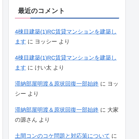
最近のコメント
4棟目建築(1)RC賃貸マンションを建築し
ます
に
ヨッシー
より
4棟目建築(1)RC賃貸マンションを建築し
ます
に
けい太
より
滞納部屋明渡＆原状回復一部始終
に
ヨッ
シー
より
滞納部屋明渡＆原状回復一部始終
に
大家
の源さん
より
土間コンのコケ問題と対応策について
に