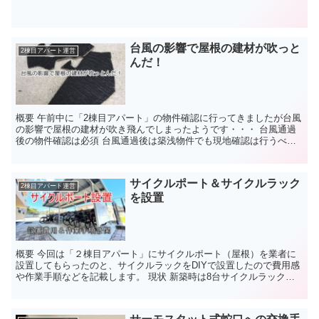
台風の影響で屋根の建材が吹っと
2棟目アパート運営
んだ！
概要 午前中に「2棟目アパート」の物件確認に行ってきましたが台風
の影響で屋根の建材が吹き飛んでしまったようです・・・ 台風通過
後の物件確認は必須 台風通過後は築浅物件でも現地確認は行うべき
だと思います。 昨年も台風で所有する築浅2物件いずれ...
サイクルポート＆サイクルラック
2棟目アパート運営
を設置
概要 今回は「２棟目アパート」にサイクルポート（屋根）を業者に
設置してもらったのと、サイクルラックをDIYで設置したので費用感
や作業手順などを記載します。 現状 新築時は8台サイクルラックを
設けました。 屋根なしで斜め置きする形でラックを設...