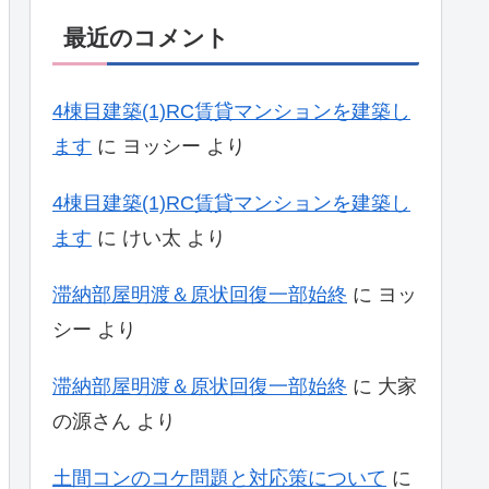
最近のコメント
4棟目建築(1)RC賃貸マンションを建築し
ます
に
ヨッシー
より
4棟目建築(1)RC賃貸マンションを建築し
ます
に
けい太
より
滞納部屋明渡＆原状回復一部始終
に
ヨッ
シー
より
滞納部屋明渡＆原状回復一部始終
に
大家
の源さん
より
土間コンのコケ問題と対応策について
に