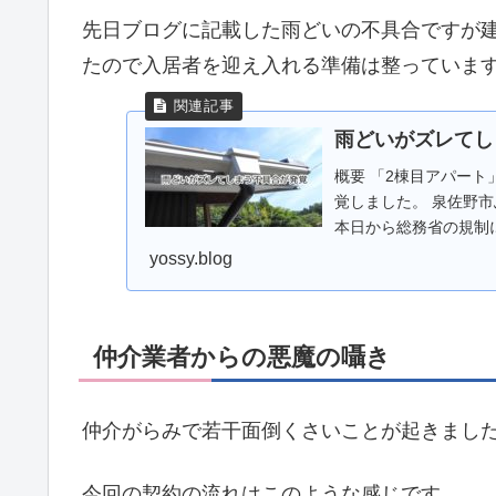
先日ブログに記載した雨どいの不具合ですが
たので入居者を迎え入れる準備は整っていま
雨どいがズレてし
概要 「2棟目アパー
覚しました。 泉佐野
本日から総務省の規制
後のキャンペーン...
yossy.blog
仲介業者からの悪魔の囁き
仲介がらみで若干面倒くさいことが起きまし
今回の契約の流れはこのような感じです。