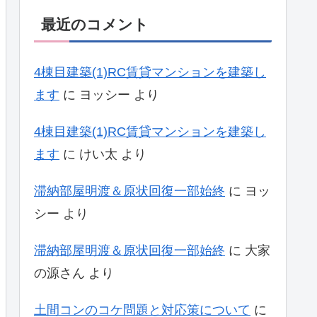
最近のコメント
4棟目建築(1)RC賃貸マンションを建築し
ます
に
ヨッシー
より
4棟目建築(1)RC賃貸マンションを建築し
ます
に
けい太
より
滞納部屋明渡＆原状回復一部始終
に
ヨッ
シー
より
滞納部屋明渡＆原状回復一部始終
に
大家
の源さん
より
土間コンのコケ問題と対応策について
に