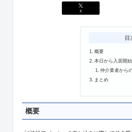
X
目
概要
本日から入居開
仲介業者から
まとめ
概要